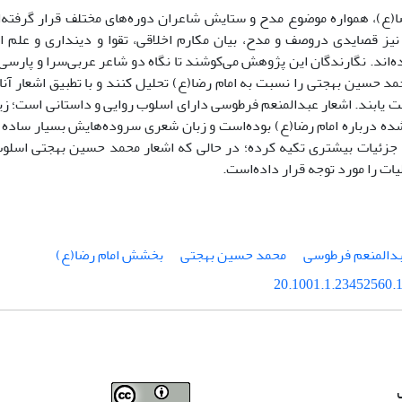
ا(ع)، همواره موضوع مدح و ستایش شاعران دوره‌های مختلف قرار گرفته‌
نیز قصایدی دروصف و مدح، بیان مکارم اخلاقی، تقوا و دینداری و علم ا
‌اند. نگارندگان این پژوهش می‌کوشند تا نگاه دو شاعر عربی‌سرا و پارسی
د حسین بهجتی را نسبت به امام رضا(ع) تحلیل کنند و با تطبیق اشعار آنا
 یابند. اشعار عبدالمنعم فرطوسی دارای اسلوب روایی و داستانی است؛ زیر
ده درباره امام رضا(ع) بوده‌است و زبان شعری سروده‌هایش بسیار ساده 
 جزئیات بیشتری تکیه کرده؛ در حالی که اشعار محمد حسین بهجتی اسلوب
لیات را مورد توجه قرار داده‌است.
دالمنعم فرطوسی
محمد حسین بهجتی
بخشش امام رضا(ع)
20.1001.1.23452560.1