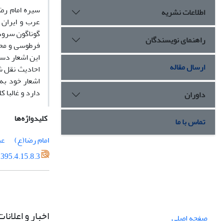
سیره امام رض
اطلاعات نشریه
عرب و ایران 
گوناگون سروده
راهنمای نویسندگان
فرطوسی و محم
این اشعار دست
ارسال مقاله
احادیث نقل ش
اشعار خود به
دارد و غالبا ک
داوران
کلیدواژه‌ها
تماس با ما
امام رضا(ع)
عب
395.4.15.8.3
اخبار و اعلانات
صفحه اصلی