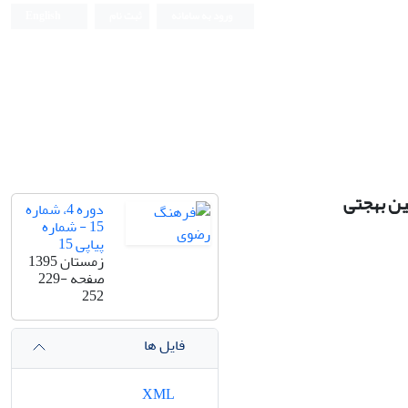
ورود به سامانه
ثبت نام
English
ین بهجتی
دوره 4، شماره
15 - شماره
پیاپی 15
زمستان 1395
صفحه
229-
252
فایل ها
XML