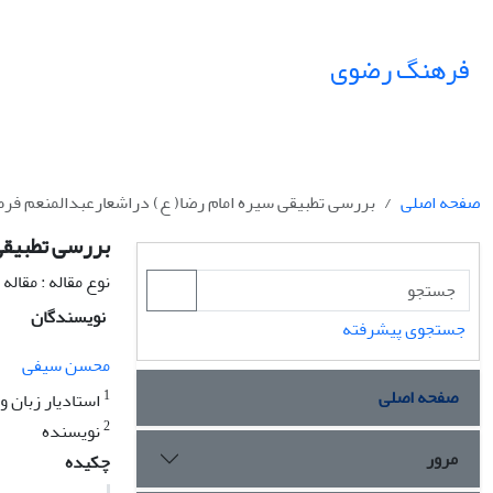
فرهنگ رضوی
صفحه اصلی
بررسی تطبیقی سیره امام رضا( ع) دراشعارعبدالمنعم ف
بررسی تطبیقی
نوع مقاله : مقال
نویسندگان
جستجوی پیشرفته
محسن سیفی
صفحه اصلی
1
استادیار زبان و
2
نویسنده
مرور
چکیده