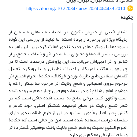
انسانی، دانشگاه تهران، تهران، ایران
https://doi.org/10.22034/farzv.2024.464439.2010
چکیده
اشعار آیینی از دیرباز تاکنون در ادبیات ملت‌های مسلمان از
جایگاه ویژه‌ای برخوردار بوده­ است؛ اما نباید از بررسی این گونه
سروده‌ها با رویکردهای جدید نقدی غفلت ‌کرد، زیرا این امر به
بررسی بیشتر لایه‌ها و محتوای نهفته در اثر و شناخت جامع‌تر از
شاعر و اثر ادبی‌اش می‌انجامد. این پژوهش درصدد است تا در
چهارچوب مکتب آمریکایی ادبیات تطبیقی و با رویکرد تحلیل
گفتمان انتقادی طبق نظریۀ نورمن فرکلاف، چکامۀ الحرم المنیع اثر
مرحوم غروی اصفهانی و شمع ولایت اثر مرحوم صاحبکار را که با
موضوع امام رضا (ع) و در نیمۀ دوم قرن چهاردهم سروده شده
‌است واکاوی کند. برخی نتایج به دست آمده حاکی است که در
شعر شمع ولایت در سطح توصیف، کنشگر اصلی، خود شاعر و
کنش ­پذیر اصلی مأمون است و در آن از طرح طبقه ­بندی دارای
سلسله مراتب استفاده شده است. این در ­حالی است که چکامۀ
الحرم المنیع نسبت به شعر شمع ولایت بافت موقعیتی گسترده­ تر
و ساخت تاریخی محکم­ تری دارد.