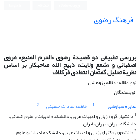
ورود به سامانه
ثبت نام
English
فرهنگ رضوی
بررسی تطبیقی دو قصیدۀ رضوی «الحرم المنیع» غروی
اصفهانی و «شمع ولایت» ذبیح الله صاحبکار بر اساس
نظریۀ تحلیل گفتمان انتقادی فرکلاف
نوع مقاله : مقاله پژوهشی
نویسندگان
2
1
صابره سیاوشی
فاطمه سادات حسینی
1
دانشیار گروه زبان و ادبیات عربی، دانشکده ادبیات و علوم انسانی،
دانشگاه تهران، تهران، ایران
2
دانشجوی دکترای زبان و ادبیات عربی، دانشکده ادبیات و علوم