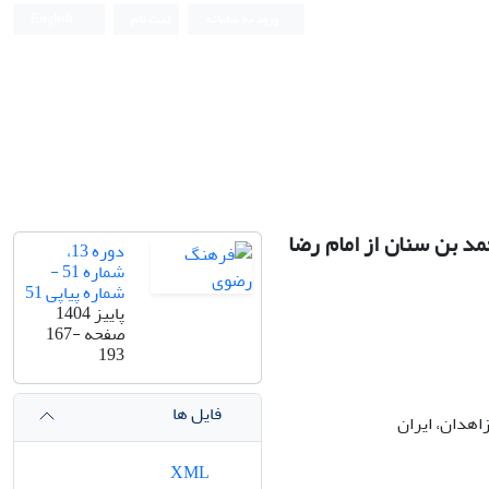
ورود به سامانه
ثبت نام
English
مد بن سنان از امام رضا
دوره 13،
شماره 51 -
شماره پیاپی 51
پاییز 1404
صفحه
167-
193
فایل ها
XML