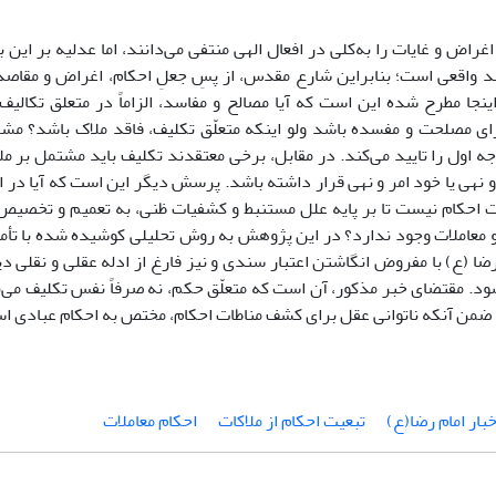
غراض و غایات را به‌کلی در افعال الهی منتفی می‌دانند، اما عدلیه بر این 
د واقعی است؛ بنابراین شارع مقدس، از پسِ جعلِ احکام، اغراض و مقاص
نجا مطرح شده این است که آیا مصالح و مفاسد، الزاماً در متعلق تکالیف
ی مصلحت و مفسده باشد ولو اینکه متعلّق تکلیف، فاقد ملاک باشد؟ مشهور
جه اول را تایید می‌کند. در مقابل، برخی معتقدند تکلیف باید مشتمل بر مل
و نهی یا خود امر و نهی قرار داشته باشد. پرسش دیگر این است که آیا در ا
ت احکام نیست تا بر پایه علل مستنبط و کشفیات ظنی، به تعمیم و تخصیص
و معاملات وجود ندارد؟ در این پژوهش به روش تحلیلی کوشیده شده با تأ
رضا (ع) با مفروض انگاشتن اعتبار سندی و نیز فارغ از ادله عقلی و نقلی
شود. مقتضای خبر مذکور، آن است که متعلّق حکم، نه صرفاً نفس تکلیف م
ضمن آنکه ناتوانی عقل برای کشف مناطات احکام، مختص به احکام عبادی ا
خبار امام رضا(ع)
تبعیت احکام از ملاکات
احکام معاملات