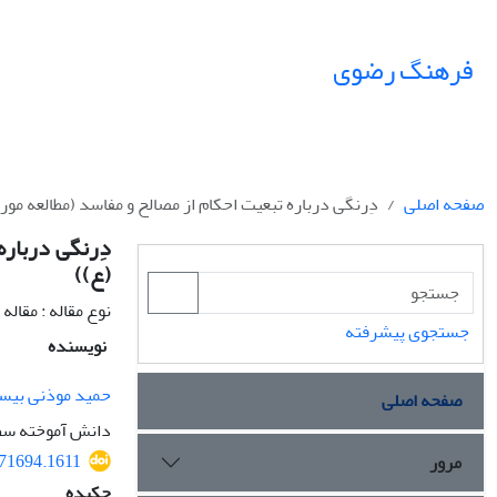
فرهنگ رضوی
صفحه اصلی
دِرنگی درباره تبعیت احکام از مصالح و مفاسد (مطالعه مو
دِرنگی درباره
(ع))
نوع مقاله : مقال
جستجوی پیشرفته
نویسنده
حمید موذنی بیس
صفحه اصلی
دانش آموخته سطح 4 حوزه علمیه قم و دکترای فقه و مبانی حقوق اسلامی، دانشگاه زاهدان
271694.1611
مرور
چکیده