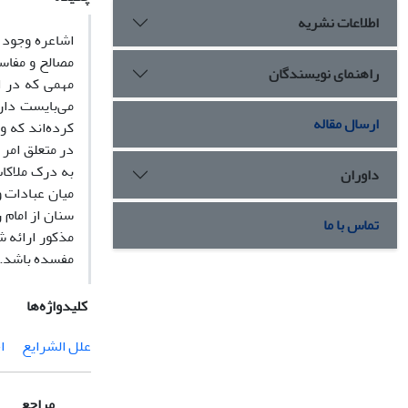
اطلاعات نشریه
اشاعره وجود ا
مصالح و مفاس
راهنمای نویسندگان
مهمی که در ای
می‌بایست دارا
ارسال مقاله
کرده‌اند که و
در متعلق امر 
به درک ملاکا
داوران
میان عبادات 
سنان از امام 
تماس با ما
مذکور ارائه 
مفسده باشد. 
کلیدواژه‌ها
علل الشرایع
ا
مراجع