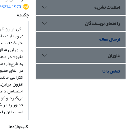
436214.1970
اطلاعات نشریه
چکیده
راهنمای نویسندگان
یکی از رویکر
می‌پردازد، ن
ارسال مقاله
نظریۀ معناشنا
داوران
به طرح‌واره‌ه
در القای مفه
تماس با ما
انتزاعی مانن
افزون براین،
اختصاص داده 
می‌گیرد و کو
حضور را در ش
است تا آن را 
کلیدواژه‌ها