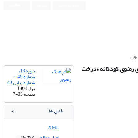
ورود به سامانه
ثبت نام
English
سون
ای رضوی کودکانه «درخت
دوره 13،
شماره 49 -
شماره پیاپی 49
بهار 1404
صفحه
7-33
فایل ها
XML
اصل مقاله
746.25 K