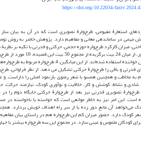
https://doi.org/10.22034/farzv.2024.
دهای استعارۀ مفهومی، طرح‌وارۀ تصویری است که در آن به بیان ساز
قش مهمی در ساماندهی معانی و مفاهیم دارد. پژوهش حاضر به روش توص
ختی، میزان کارکرد طرح‌واره حوزه حجمی، حرکتی و قدرتی با تکیه بر نظریۀ
برای این منظور، از میان 24 بیت برگز
ای قدرتی و باقی را طرح‌وارۀ حرکتی تشکیل می دهد. از نظر فراوانی، طرح‌و
وم به مخاطب و همچنین همسو با شعر رضوی بازنمود اصلی را داراست. و 
د شادی و نشاط، کوشش و کار، خلاقیت و نوآوری کودک، نیازمند حرکت، 
 طرح‌وارۀ تصویری قدرتی نیز بعد از طرح‌وارۀ حرکتی جایگاه دوم را در
است. این امر نیز به خاطر موانعی است که خواسته یا ناخواسته در مسی
دک می‌خواهد آن مانع دور زده یا از سر راه اهداف خویش بردارد. همچن
عر کودک دارد. حضور میزان کم این طرح‌واره هم در راستای بیان مفاهی
برای کودکان ملموس و عینی سازد. در مجموع این سه طرح‌واره بیشتر با جه