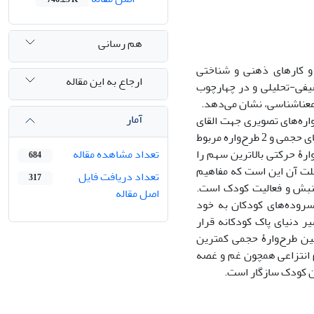
هم رسانی
 و کارهای ذهنی و شناختی
ارجاع به این مقاله
یفی-تحلیلی و در چهارچوب
 معناشناسی، نشان می‌دهد.
آمار
یده از مجموع 50 بیت این قصیده، 10 مورد از طرح‌واره‌های تصویری جهت القای
مفهوم در ذهن خواننده استفاده شده‌اند. از این میانگین، 4 طرح‌واره مربوط به طرح‌واره‌های حجمی و 2 طرح‌واره مربوط
ارۀ حرکتی بالاترین سهم را
تعداد مشاهده مقاله
684
علت آن این است که مفاهیم
تعداد دریافت فایل
317
جنبش و فعالیت کودک است.
اصل مقاله
 سروده‌های کودکان به خود
ر دنیای پاک کودکانه قرار
ین طرح‌وارۀ حجمی کمترین
م انتزاعی همچون غم و غصه
ان کودک سازگار است.