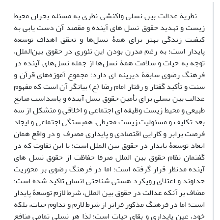
نظریۀ عدالت بین ­نسلی واکنشی نظری به مسئله بحران محیط
زیست و تهدید حقوق نسل­ های آینده و مقصد آن دست یابی به
کیفیت زندگی بهتر برای همۀ نسل‌ها و تحقق اهداف توسعه
پایدار است؛ به­ رغم مدرن بودن این تئوری در حقوق بین‌الملل،
توجه به حیات و سلامت همۀ نسل‌ها از جمله نسل‌‌های آینده در
فرهنگ رضوی سابقۀ دیرینه ­ای دارد؛ مجموع آموزه‌های قرآن و
سنت و تأکید گفتار و رفتار امام رضا (ع) بیانگر آن است که مفهوم
عدالت بین نسلی برای تأمین حقوق نسل آینده و پاسداشت منابع
طبیعی و محیط زیست وظیفه ­ای اجتماعی و اخلاقی و متشکل از سه
بعد تکلیف و مسئولیت زیست محیطی، همبستگی اجتماعی و ایجاد
فرصت برابر و کارایی اقتصادی و پایداری مصرف و در واقع همان
ابعاد توسعۀ پایدار در حقوق بین الملل است؛ با این تفاوت که در
گفتمان نظام حقوق بین الملل صرفا حفاظت از حقوق نسل­ های
آینده مدنظر قرار گرفته است؛ اما در فرهنگ رضوی بر محوریت
خداوند و اعتلای رویکرد هستی­ شناختی انسان تاکید شده است؛
مضاف بر آنکه عدالت در حقوق بین الملل، شرط لازم توسعۀ پایدار
است؛ اما در فرهنگ مذکور فراتر از شرط لازم و تداوم حیات، بلکه
خود، عین پایداری و بقای حیات است؛ لذا هر نسلی تمامی منافع