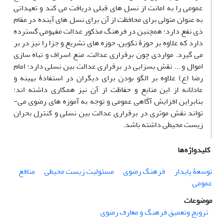
عمومی را به امانت از نسل­ های قبلی دریافت می­ کند و تعهداتی
به­ عنوان متولی برای محافظت از آن برای نسل­ های آینده در مقام
ذی نفع دارد؛ همچنین در فرهنگ مذکور عدالت مفهومی گسترده
دارد که علاوه بر حوزۀ تکوین، حوزه ­های تشریع و جزا را نیز در بر
می­ گیرد. مواردی چون برقراری عدالت، منع اسراف و تباه­ سازی
اموال و ... نقش بسزایی در برقراری عدالت بین نسلی دارد؛ امام
رضا (ع) علاوه بر الگو بودن برای دیگران در استفادۀ بهینه و
عادلانه از این منابع و حفاظت از آن نیز همکاری داشته ­اند؛
بنابراین افزایش آگاهی عمومی و توجه به آموزه­ های رضوی می­
تواند نقش موثری در برقراری عدالت بین نسلی و کنترل بحران
زیست محیطی داشته باشد.
کلیدواژه‌ها
توسعۀ پایدار
فرهنگ رضوی
مسئولیت زیست محیطی
منافع
عمومی
موضوعات
ترویج وتعمیق فرهنگ و معارف رضوی