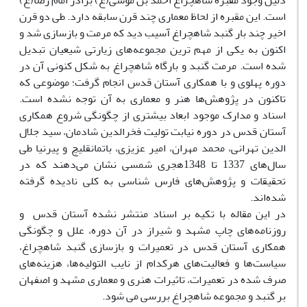
دلیل وجود مقبره شاهچراغ احمد بن موسی(ع) برادر امام رضا(ع)
است. این مقبره از لحاظ معماری چند قرن سابقه دارد. طی دو قرن
اخیر چند بار گنبد شاهچراغ آسیب دید که مرمت و بازسازی شد و
اکنون به یکی از مهم ترین مجموعه‌های زیارتی شیعیان تبدیل
شده است. مرمت گنبد و بارگاه شاهچراغ به شکل کنونی آن در
دوره پهلوی و با همکاری آستان قدس انجام گرفت؛ موضوعی که
تاکنون در پژوهش‌ها هنر و معماری به آن توجه نشده است.
اسناد و مدارک موجود ابعاد بیشتری از چگونگی شروع همکاری
آستان قدس در دوره نیابت تولیت فخرالدین شادمان، سید جلال
الدین تهرانی، محمد مهران، امیر عزیزی، باتمانقلیچ و پیرنیا طی
سال‌های 1337 تا 1348هجری شمسی نشان می‌دهند که در
تحقیقات و پژوهش‌های فارس شناسی به کلی نادیده گرفته
شده‌اند.
در این مقاله با تکیه بر اسناد منتشر نشده آستان قدس و
روزنامه‌های چاپ مشهد و شیراز در آن دوره، علل و چگونگی
همکاری آستان قدس در تعمیرات و بازسازی گنبد شاهچراغ،
سیاست‌ها و فعالیت‌های هرکدام از نایب التولیه‌ها، هزینه‌های
صرف شده در تعمیرات، تاثیرات هنری و معماری مشهد و اصفهان
بر گنبد و مجموعه شاهچراغ بررسی می شود.