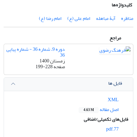
کلیدواژه‌ها
مناظره
آیۀ مباهله
امام علی (ع)
امام رضا (ع)
مراجع
دوره 9، شماره 36 - شماره پیاپی
36
زمستان 1400
صفحه
199-228
فایل ها
XML
اصل مقاله
4.63 M
فایل‌های تکمیلی/اضافی
77.pdf