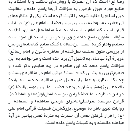
رضا (ع) است که آن حضرت با روش‌های مختلف و با استناد به
منابع مورد قبول طرفین به سؤالات آن‌ها پاسخ داده و حقانیت
دین اسلام یا عقاید شیعه را اثبات کرده است. یکی از مناظره‌های
آن حضرت مربوط به تبیین برترین فضیلت امام علی (ع) در آیات
قرآن است که امام با استناد به آیۀ مباهله(آل‌عمران، 61) به
سؤالات مأمون پاسخ داده و وی را در برابر استدلال صواب، به
تسلیم وادار کرده است. این مقاله با کمک منابع کتابخانه‌ای و پس
از بررسی متون مختلف نقل‌شده از مناظره مأمون و امام رضا(ع)
دربارۀ آیۀ مباهله، به تحلیل آن پرداخته است و می‌خواهد به این
سؤالات پاسخ دهد که این مناظره در چه منابعی ذکر شده و
صحیح‌ترین روایت آن کدام است؟ مبانی امام در مناظره چیست و
چه نکات نظری و عملی از تحلیل متن مناظره به دست می‌آید؟
یافته‌های پژوهش نشان می‌دهد حضرت علی بن موسی‌الرضا (ع)
در این مناظره با ملاحظۀ قراین پیوسته لفظی(واژه‌ها و الفاظ آیه)،
قراین پیوسته غیرلفظی(ماجرای تاریخی مباهله) و استفاده از
روایات نبوی ناظر به موضوع، بزرگ‌ترین فضیلت قرآنی امام علی
(ع) را قرار گرفتن نفس آن حضرت به‌ منزلۀ نفس پیامبر در آیۀ
مباهله دانسته و به شبهات پاسخ داده است.