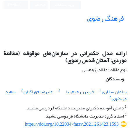
ورود به سامانه
ثبت نام
English
فرهنگ رضوی
ارائه مدل حکمرانی در سازمان‌های موقوفه (مطالعۀ
موردی: آستان قدس رضوی)
نوع مقاله : مقاله پژوهشی
نویسندگان
2
2
1
سلمان سالاری
فریبرز رحیم نیا
علیرضا خوراکیان
سعید
2
مرتضوی
1
دانش آموخته دکترای مدیریت دانشگاه فردوسی مشهد
2
استاد گروه مدیریت دانشگاه فردوسی مشهد
https://doi.org/10.22034/farzv.2021.261423.1593