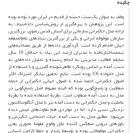
چکیده
وقف به عنوان یک سنت حسنه از قدیم در ایران مورد توجه بوده
است. این پژوهش با بهره‌گیری از روش‌شناسی داده‌بنیاد، به
ارائه مدل حکمرانی سازمانی برای آستان قدس رضوی، بزرگترین
سازمان موقوفه ایرانی و یکی از بزرگترین بنیادهای عام‌المنفعه
جهان اقدام کرده است. گردآوری داده‌ها از طریق مصاحبه‌های
نیمه‌ساختاریافته با مدیران ارشد این نهاد با حداقل 10 سال
سابقه فعالیت مدیریتی به انجام رسیده و تحلیل داده‌های به
دست آمده بر اساس رویکرد ظاهرشونده گلیزری و با استفاده از
مدل خانواده C6 بوده است. نتایج تحقیق بیانگر اشتراک اکثر
اصول حکمرانی احصا شده با اصول جهانی حکمرانی از جمله
شفافیت و پاسخ‌گویی بوده که البته مفهوم اصل پاسخ‌گویی در
مدل به دست آمده متفاوت است. نظریۀ استفاده شده با نظریۀ
عاملیت و مدل حکمرانی به دست آمده نیز با مدل آنگلوساکسون
نزدیکی نسبی دارد؛ اما در مواردی هم تفاوت‌های مهمی دیده
می‌شود. مطابق مدل به دست آمده، حیات اجتماعی، انگیزش و
باورهای درونی منعکس کننده علل وقوع مقولۀ محوری یعنی
حکمرانی موقوفاتی بوده و توسعۀ پایدار و حفظ کرامت انسانی