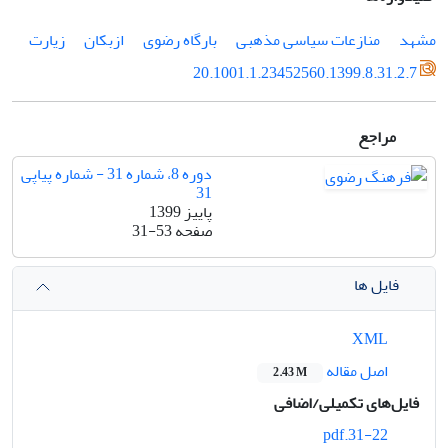
مشهد
منازعات سیاسی مذهبی
بارگاه رضوی
ازبکان
زیارت
20.1001.1.23452560.1399.8.31.2.7
مراجع
دوره 8، شماره 31 - شماره پیاپی
31
پاییز 1399
صفحه
31-53
فایل ها
XML
اصل مقاله
2.43 M
فایل‌های تکمیلی/اضافی
31-22.pdf