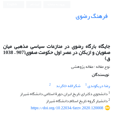
ورود به سامانه
ثبت نام
English
فرهنگ رضوی
جایگاه بارگاه رضوی در منازعات سیاسی مذهبی میان
صفویان و ازبکان در عصر اول حکومت صفوی(907 – 1038
ق)
نوع مقاله : مقاله پژوهشی
نویسندگان
2
1
رضا دریکوندی
شکرالله خاکرند
1
دانشجوی دکترای تاریخ ایران دورۀ اسلامی دانشگاه شیراز
2
دانشیار گروه تاریخ اسلام دانشگاه شیراز
https://doi.org/10.22034/farzv.2020.120008