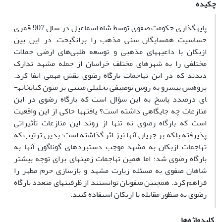
چکیده
پایه­گذاری حکومت صفوی توسط شاه اسماعیل در سال 907 قمری
حساسیت همسایگان سنی مذهب را برانگیخت. در این‌ بین
ازبکان با داعیه­های مذهبی و توسعه طلبی‌های ارضی حملات
مختلفی را به شهرهای مختلف خراسان از جمله مشهد تدارک
دیدند که در این تهاجمات بارگاه رضوی نقش مهمی ایفا کرد.
پژوهش پیش­رو به روش توصیفی تحلیلی مبتنی بر متون کتابخانه­
ای درصدد پاسخ به این سؤال است که بارگاه رضوی در این
منازعات چه جایگاهی داشته است؟ یافته­ها حاکی از این واقعیت
است که بارگاه رضوی نه‌ تنها از روند این منازعات تأثیراتی
پذیرفته بلکه بر جریان آن­ها نیز اثر گذاشته است؛ بدین ترتیب که
تهاجمات ازبکان به مشهد موجب دستبردهای گوناگون آن­ها به
بارگاه رضوی شد؛ اما همین تهاجمات زمینه­ای برای توجه بیشتر
شاهان صفوی به مسئله زیارت مشهد و بازسازی حرم مطهر را
فراهم کرد. همچنین صفویان توانستند از ظرفیت­های متعدد بارگاه
رضوی به‌ منظور مقابله با ازبکان استفاده کنند.
کلیدواژه‌ها