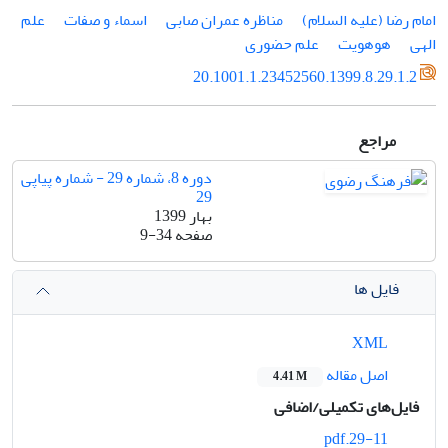
امام رضا (علیه السلام)
مناظره عمران صابی
اسماء و صفات
علم
الهی
هوهویت
علم حضوری
20.1001.1.23452560.1399.8.29.1.2
مراجع
دوره 8، شماره 29 - شماره پیاپی
29
بهار 1399
صفحه
9-34
فایل ها
XML
اصل مقاله
4.41 M
فایل‌های تکمیلی/اضافی
29-11.pdf