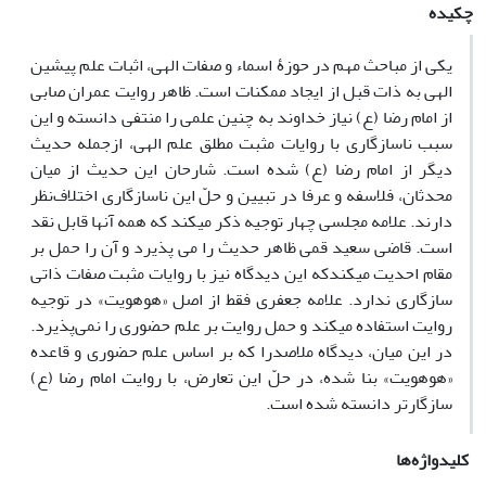
چکیده
یکی از مباحث مهم در حوزۀ اسماء و صفات الهی، اثبات علم پیشین
الهی به ذات قبل از ایجاد ممکنات است. ظاهر روایت عمران صابی
از امام رضا (ع) نیاز خداوند به چنین علمی را منتفی دانسته و این
سبب ناسازگاری با روایات مثبت مطلق علم الهی، ازجمله حدیث
دیگر از امام رضا (ع) شده است. شارحان این حدیث از میان
محدثان، فلاسفه و عرفا در تبیین و حلّ این ناسازگاری اختلاف‌نظر
دارند. علامه مجلسی چهار توجیه ذکر می‎کند که همه آنها قابل نقد
است. قاضی سعید قمی ظاهر حدیث را می پذیرد و آن را حمل بر
مقام احدیت می‎کندکه این دیدگاه نیز با روایات مثبت صفات ذاتی
سازگاری ندارد. علامه جعفری فقط از اصل «هوهویت» در توجیه
روایت استفاده می‎کند و حمل روایت بر علم حضوری را نمی‌پذیرد.
در این میان، دیدگاه ملاصدرا که بر اساس علم حضوری و قاعده
«هوهویت» بنا شده، در حلّ این تعارض، با روایت امام رضا (ع)
سازگارتر دانسته شده است.
کلیدواژه‌ها