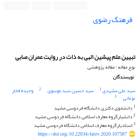
ورود به سامانه
ثبت نام
English
فرهنگ رضوی
تبیین علم پیشین الهی به ذات در روایت عمران صابی
نوع مقاله : مقاله پژوهشی
نویسندگان
2
1
سید علی مشهدی
سید حسین سید موسوی
وحیده فخار
3
نوغانی
1
دانشجوی دکتری دانشگاه فردوسی مشهد
2
دانشیارگروه معارف اسلامی دانشگاه فردوسی مشهد
3
استادیارگروه معارف اسلامی دانشگاه فردوسی مشهد
https://doi.org/10.22034/farzv.2020.107587