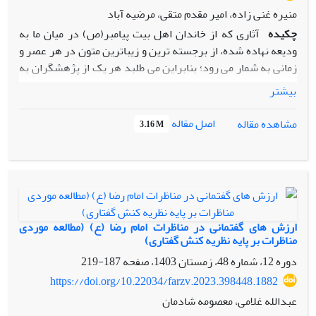
منیره غنی زاده، امیر مقدم متقی، مرضیه آباد
چکیده
آثاری که از خاندان اهل بیت پیامبر(ص) در میان ما به
ودیعه نهاده شده، از برجسته ­ترین و زیباترین متون در هر عصر و
زمانی به ­شمار می ­رود؛ بنابراین می ­طلبد هر یک از پژهشگران به
فراخور توان علمی خود به کشف زیبایی­ ها و بیان جنبه ­های متعدد
بیشتر
این میراث بزرگ اسلامی بپردازند. از آنجا که واژگان سهم بسیاری
در شناخت سبک نویسنده، ارزیابی صناعت و فصاحت متن ادبی و
اصل مقاله
مشاهده مقاله
3.16 M
شناخت اندیشه ­ها و مضامین درونی و پنهانی متن دارند، واکاوی
آن­ ها به­ عنوان مؤلفه یک متن ادبی کمک شایانی به پژوهشگر
می­ کند تا جهات مختلفی از اثر تنها با بررسی در یک مقوله کاوش
شود. در میان انواع مختلف عناصر زبانی، شناخت واژه‌ها راهی برای
تشخیص دقیق هنرنمایی‌ها و فصاحت و بلاغت نوشته­ های
معصومین (ع) و تمایز آن با سبک غیر معصومین است. از آنجا که
ارزش های گفتمانی در مناظرات امام رضا (ع) (مطالعه موردی
نیایش‌ها و ادعیه معصومین(ع) به­ عنوان یکی از مهم ­ترین انواع
مناظرات بر پایه نظریه کنش گفتاری)
ادبی و دینی به­ شمار می‌رود که از جهت زبانی و گفتاری از اهمیت
دوره 12، شماره 48، زمستان 1403، صفحه
187-219
ادبی بالایی برخوردار است؛ این مقاله به روش توصیفی تحلیلی
https://doi.org/10.22034/farzv.2023.398448.1882
مقولۀ واژه‌گزینی و اشکال مختلف آن در نیایش‌های امام رضا (ع)
عبدالله غلامی، معصومه شادمان
بررسی کرده است. هدف پژوهش پاسخ به پرسش­ هایی همچون