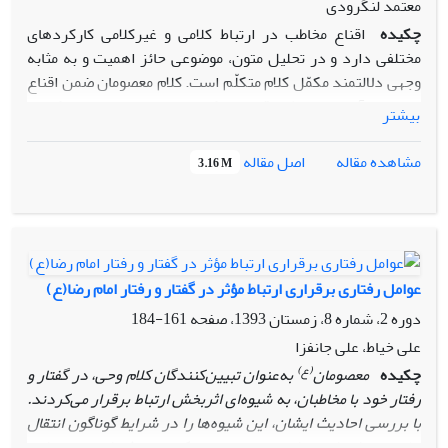
معتمد لنگرودی
چکیده
اقناع مخاطب در ارتباط کلامی و غیرکلامی کارکردهای
مختلفی دارد و در تحلیل متون، موضوعی حائز اهمیت و به مثابه
وجهی دلالتمند مکمّل کلام متکلّم است. کلام معصومان ضمن اقناع
مردم با آن‌ها ارتباط برقرار می‌کند و در جهت متقاعد کردن
بیشتر
مخاطبان از کلمات و جملات و عبارات متنوّع بهره می‌گیرد. امام
رضاgدر مناظرات خویش با صاحبان ادیان و نحله‌های مختلف فکری
اصل مقاله
مشاهده مقاله
3.16 M
از ابزار «اقناع» بهره جسته است. این پژوهش مناظرات رضوی را
در دو محور ارتباط کلامی و ارتباط غیرکلامی مد نظر قرار می‌دهد.
نتیجه پژوهش نشان می‌دهد که حضرت از طریق اقناع کلامی مثل
جدال أحسن، استناد به منابع معتبر و مستدل و همچنین از طریق
اقناع غیرکلامی مثل زبان بدن و خوش‌خلقی فرد اقناع کننده
عوامل رفتاری برقراری ارتباط مؤثر در گفتار و رفتار امام رضا(ع)
نسبت به طرف مقابل خود در گفت‌وگوها بهره برده‌ است. همچنین
دوره 2، شماره 8، زمستان 1393، صفحه
161-184
توجه به باور مخاطب و ردّ و اصلاح یا تأیید آن‌ها در قالب‌های
مختلف، گویای آن است که آن حضرت به دنبال اقناع مخاطبان با
علی خیاط، علی جانفزا
توجه به موقعیّت زمانی و مکانی آن‌هاست و به موقعیّت روحی و
(ع)
چکیده
معصومان
به‌عنوان تبیین‌کنندگان کلام وحی، در گفتار و
روانی آن‌ها نیز توجه دارد.
رفتار خود با مخاطبان، به شیوه‌ای اثر‌بخش ارتباط برقرار می‌کردند.
اقناع مخاطب در ارتباط کلامی و غیرکلامی کارکردهای مختلفی دارد
با بررسی احادیث ایشان، این شیوه‌ها را در شرایط گوناگون انتقال
و در تحلیل متون، موضوعی حائز اهمیت و به مثابه وجهی دلالتمند
پیام می‌توان استخراج و دسته‌بندی کرد. هدف از تدوین این