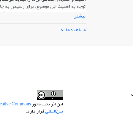
توجه به اهمیت این موضوع، برای رسیدن به جامع
بیشتر
پرداخته و برای مقابله با فتنه‌ها راهکارها
مصونیت‌بخش در س
مشاهده مقاله
از نظر مولفه‌های مصونیت ‌بخش مورد بررسی قرار
پژوهش، استخراج یک «الگوی مدیریت چرخه فت
به‌صورت یک چارچوب عملیاتی سه‌سطحی (فردی،
چرخه فتنه» در چهار مرحله پیشگیری، تشخیص،
(فردی، اجتماعی، ساختاری) برای مصونیت‌سازی د
می‌تواند به عنوان نقشه‌راهی برای نهادهای فره
این اثر تحت مجوز
بین‌المللی
قرار دارد.