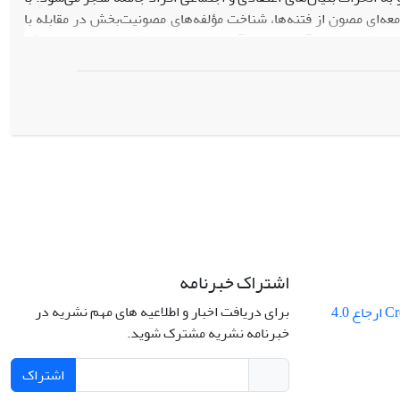
ه‌ای مصون از فتنه‌ها، شناخت مؤلفه‌های مصونیت‌بخش در مقابله با
آن‌ها ضروری به نظر می‌رسد. ائمه معصومین، به‌ ویژه امام علی و امام رضا، بارها به توصیف فتنه‌ها و پیامدهای آن
ی مؤثری بیان نموده‌اند. این پژوهش با هدف شناسایی مؤلفه‌های
یره این دو امام و طراحی الگوی کاربردی برای مقابله با فتنه‌های معاصر انجام شده است. برای این
منظور، با استفاده از روش توصیفی-تحلیلی و تکیه بر آیات قرآن و منابع روایی معتبر، سخنان امیرالمؤمنین و امام رضا
 گرفته و الگوی عملی برای مقابله با فتنه‌های معاصر ارائه شده است.
یافته‌ها حاکی از آن است که در کنار مؤلفه‌های مشترک مانند تمسک به قرآن، تقوا، بصیرت و صبر، سیره امام علی بر
اصولی چون اجرای عدالت، وحدت و سیره امام رضا بر مناظرات، تربیت نسل علمی و تقیه متمرکز است. دستاورد
نه» در چهار مرحله پیشگیری، تشخیص، مقابله و ترمیم است که
 اجتماعی، ساختاری) دستاورد پژوهش، استخراج یک «الگوی مدیریت
 مقابله و ترمیم است که به‌صورت یک چارچوب عملیاتی سه‌سطحی
ر برابر فتنه‌های معاصر ارائه شده است. ارائه شده است. این الگو
نگی و اجتماعی در مواجهه هوشمند با فتنه‌های عصر حاضر عمل کند.
اشتراک خبرنامه
برای دریافت اخبار و اطلاعیه های مهم نشریه در
Creative Commons ارجاع 4.0
خبرنامه نشریه مشترک شوید.
اشتراک