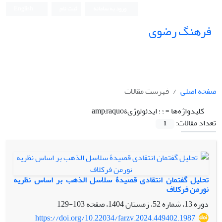
ورود به سامانه
ثبت نام
English
فرهنگ رضوی
صفحه اصلی
فهرست مقالات
کلیدواژه‌ها =
؛ ؛ ایدئولوژی&amp;raquo
تعداد مقالات:
1
تحلیل گفتمان انتقادی قصیدۀ سلاسل الذهب بر اساس نظریه
نورمن فرکلاف
دوره 13، شماره 52، زمستان 1404، صفحه
103-129
https://doi.org/10.22034/farzv.2024.449402.1987