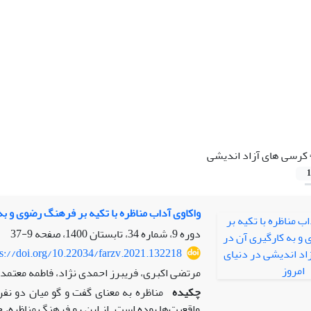
کرسی های آزاد اندیشی
1
واکاوی آداب مناظره با تکیه بر فرهنگ رضوی و ب
دوره 9، شماره 34، تابستان 1400، صفحه
9-37
ps://doi.org/10.22034/farzv.2021.132218
مرتضی اکبری، فریبرز احمدی نژاد، فاطمه معت
چکیده
مناظره به معنای گفت و گو میان دو نفر 
واقعیت‌ها بوده است. از این رو فرهنگ مناظره،