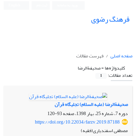
ورود به سامانه
ثبت نام
English
فرهنگ رضوی
صفحه اصلی
فهرست مقالات
کلیدواژه‌ها =
صحیفة‎الرضا
تعداد مقالات:
1
صحیفة‎الرضا (علیه ‎السلام) تجلیگاه قرآن
دوره 7، شماره 25، بهار 1398، صفحه
93-120
https://doi.org/10.22034/farzv.2019.87188
مصطفی اسفندیاری(فقیه)