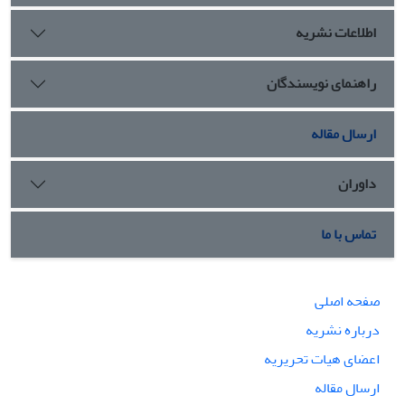
مطلقه‌اش نیز ثابت شد. در بخش دوم نیز به تبیین و اثبات یکتایی
اطلاعات نشریه
ذات الهی، با نفی وحدت عددی و با دلایلی چون «عدم اجماع بر
شرک»، «مخلوق بودن ضدیت و مقارنت» و «برهان بسیط‎الحقیقه» با
استفاده از کلام حضرت پرداختیم.
راهنمای نویسندگان
ارسال مقاله
داوران
تماس با ما
صفحه اصلی
درباره نشریه
اعضای هیات تحریریه
ارسال مقاله