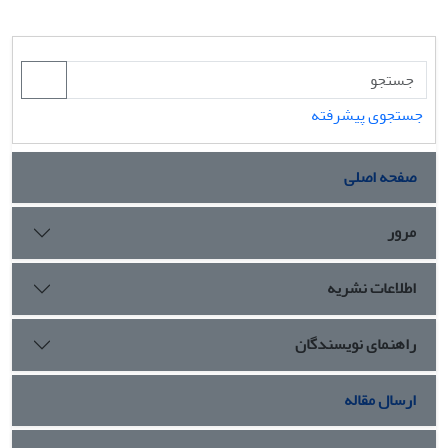
می‌دارد: نقش تعالی‌بخشی به جایگاه قرآن و اهل بیت
در جامعه،
(ص)
(ع)
احیاکنندگی سنت رسول خدا
و ائمه اطهار
، تبیین و تثبیت
به‌ویژه در اصل مهم امامت، بالندگی و توسعه‌بخشی، نخبه‌پروری،
ساماندهی،‌ حفاظت و هدایت، روشنگری، بصیرت‌افزایی و ... .
جستجوی پیشرفته
صفحه اصلی
مرور
اطلاعات نشریه
راهنمای نویسندگان
ارسال مقاله