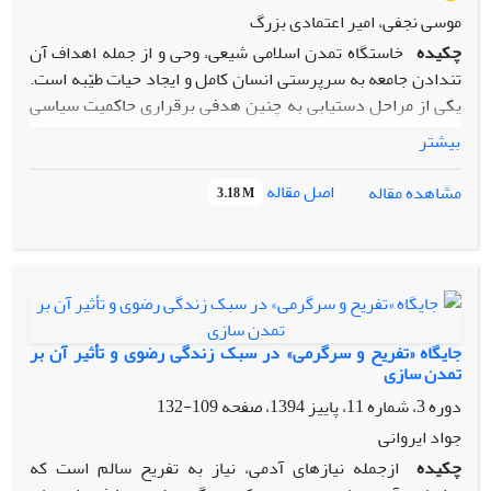
موسی نجفی، امیر اعتمادی بزرگ
چکیده
خاستگاه تمدن اسلامی شیعی، وحی و از جمله اهداف آن
تن­دادن جامعه به سرپرستی انسان کامل و ایجاد حیات طیّبه است.
یکی از مراحل دستیابی به چنین هدفی برقراری حاکمیت سیاسی
اسلام است. رهبری سیاسی و رهبری فکری در تفکر شیعی با
بیشتر
یکدیگر ممزوج است. تبلور این وحدت را در تمدن رضوی می‎توان
مشاهده کرد. تاریخ اسلام دچار انحراف دوگانه است؛ انحراف از
اصل مقاله
مشاهده مقاله
3.18 M
امامت به خلافت در ماجرای سقیفه و پس از آن به سلطنت در سال
61 ه.ق (سلطنت یزید). سال­ها پس از زعامت امیرالمؤمنین
(علیه‌السلام) رهبری فکری و سیاسی در زمان امام رضا
(علیه‌السلام) توأم می‌شود. بنی­عباس مشروعیتی نداشت. این خلأ
مشروعیت در دورة­ امام رضا (علیه‌السلام) نمایان شد. سؤالی که
در این مقاله مطرح می‌شود این است که با توجه به این انحراف
جایگاه «تفریح و سرگرمی» در سبک زندگی رضوی و تأثیر آن بر
چگونه امام رضا (علیه‌السلام) توانستند از این خلأ مشروعیت
تمدن سازی
استفاده کنند و دست به اصلاح نظام سیاسی بزنند؟ یافته‌های
دوره 3، شماره 11، پاییز 1394، صفحه
109-132
پژوهش حاضر نشان می‌دهد امام رضا (علیه‌السلام) از این خلأ
جواد ایروانی
بیشترین استفاده را کردند و نه‎تنها حقانیت حضرت
چکیده
ازجمله نیازهای آدمی، نیاز به تفریح سالم است که
علی(علیه‌السلام) و ائمة اطهار(علیهم‌السلام) را به اثبات رساندند،