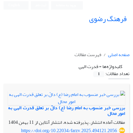
ورود به سامانه
ثبت نام
English
فرهنگ رضوی
صفحه اصلی
فهرست مقالات
کلیدواژه‌ها =
قدرت الهی
تعداد مقالات:
1
بررسی خبر منسوب به امام رضا (ع) دالّ بر تعلق قدرت الهی به
امور محال
مقالات آماده انتشار، پذیرفته شده، انتشار آنلاین از
11 بهمن 1404
https://doi.org/10.22034/farzv.2025.494121.2056