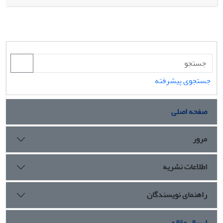
مهم‌ترین حرکت‌های سیاسی علویان از آغاز خلافت عباسی مورد
بررسی قرار گرفته (خلافت منصور و قیام نفس زکیه، تأسیس
سازمان وکالت، خلافت هادی و قیام حسین‌بن علی‌بن حسن، خلافت
هارون و تشکیل دولت ادریسیان، علویان در زمان خلافت امین و
(ع)
مأمون) و موضع ائمه
در قبال این حرکت‌ها بیان شده است. در
(ع)
انتهای بحث، به‌طور خاص قیام‌هایی که در زمان امام رضا
صورت
پذیرفته مورد بحث قرار می‌گیرند.
جستجوی پیشرفته
صفحه اصلی
مرور
اطلاعات نشریه
راهنمای نویسندگان
ارسال مقاله