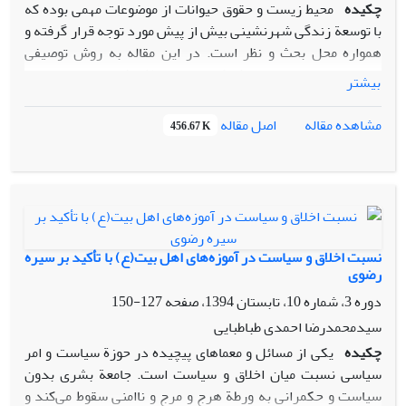
چکیده
محیط زیست و حقوق حیوانات از موضوعات مهمی بوده که
با توسعة زندگی شهرنشینی بیش از پیش مورد توجه قرار گرفته و
همواره محل بحث و نظر است. در این مقاله به روش توصیفی
تحلیلی و با استفاده از روش کتابخانه‌ای تلاش شده به بررسی این
بیشتر
موضوع مهم از دید اندیشة رضوی پرداخته شود. سوال اساسی
این است که محیط زیست و حقوق حیوانات در اندیشة رضوی چه
اصل مقاله
مشاهده مقاله
456.67 K
جایگاهی دارد؟ نتایج مقاله بیانگر این موضوع مهم است که مطابق
آموزه‌های اسلامی، محیط زیست و حیوانات اهمیت زیادی دارد. به
تبع آموزه‌های اسلامی به‌عنوان چهارچوب مفهومی و ایدئولوژی
حاکم بر اندیشة رضوی، امام رضا(ع) به محیط زیست و حقوق
حیوانات توجه زیادی نشان داده‌اند. توجه امام رضا(ع) به محیط
زیست در قالب عناصر محیط زیست شامل آب، هوا، خاک، گیاهان و
نسبت اخلاق و سیاست در آموزه‌های اهل بیت(ع) با تأکید بر سیره
حیوانات تبیین و تحلیل شده و نتایج حاکی است که در اندیشة
رضوی
رضوی به دفعات در خصوص رعایت حقوق حیوانات و همچنین
دوره 3، شماره 10، تابستان 1394، صفحه
127-150
حمایت از خاک، آلوده نکردن و استفاده بهینه از آب، منفعت گیاهان
سیدمحمدرضا احمدی طباطبایی
و هوای پاک برای زیست انسان توصیه‌های متعددی انجام شده
چکیده
یکی از مسائل و معماهای پیچیده در حوزة سیاست و امر
است. نتیجه اینکه در اندیشة رضوی، پاسداشت و احترام به
سیاسی نسبت میان اخلاق و سیاست است. جامعة بشری بدون
طبیعت از آموزه‌هایی است که تأسی و عمل به آن می‌تواند زمینة
سیاست و حکمرانی به ورطة هرج و مرج و ناامنی سقوط می‌کند و
برپایی جامعه‌ای سالم و پویا را فراهم کند.