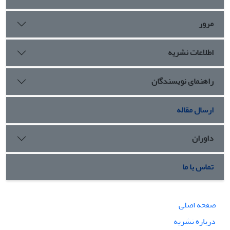
دارد. با توجه به نبود پیشینۀ معین در این زمینه، نوآوری این مقاله در آن است که
به صورت میان رشته
ای با دیدگاه کلامی و حکمی، به روش توصیفی تحلیلی،
مرور
ضمن بررسی و تحلیل محتوایی حدیث مذکور و تحلیل شئون مختلف امامت،
روشن می
سازد که شأن ولایت تنها شأنی است که به
عنوان حجت، به معنای
اطلاعات نشریه
واسطه در فیض الهی، استمرار داشته و در هر زمان تنها در یک فرد از اولیای
الهی تجلی می
کند و قابل تفویض به دو فرد در زمان واحد نیست.
راهنمای نویسندگان
ارسال مقاله
داوران
تماس با ما
صفحه اصلی
درباره نشریه