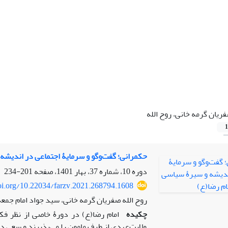
ریان گرمه خانی، روح الله
1
حکمرانی؛ گفت‌وگو و سرمایۀ اجتماعی در اندیشه
دوره 10، شماره 37، بهار 1401، صفحه
201-234
doi.org/10.22034/farzv.2021.268794.1608
روح الله صفریان گرمه خانی، سید جواد امام جمعه
چکیده
امام رضا(ع) در دورۀ خاصی از نظر ف
ولایت‌عهدی از طرف مامون را می‌پذیرند و سعی د