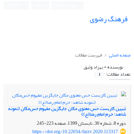
ورود به سامانه
ثبت نام
English
فرهنگ رضوی
صفحه اصلی
فهرست مقالات
نویسنده =
بهزاد وثیق
تعداد مقالات:
1
تبیین کاربست حس معنوی مکان جایگزین مفهوم حس‌مکان (نمونه
شاهد: حرم امام رضا(ع))
دوره 8، شماره 30، تابستان 1399، صفحه
223-245
https://doi.org/10.22034/farzv.2020.113317