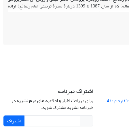
است. جامعۀ پژوهش کلیه مقالاتی هستند(30 مقاله) که از سال 1387 تا 1399 دربارۀ سیرۀ تربیتی امام رضا(ع) ارائه
مقاله است که این تعداد بر اساس پایش موضوعی، اشباع نظری داده‌ها و به صورت هدفمند
 اسناد مورد مطالعه، گردآوری شده‌اند. با تجزیه و تحلیل داده‌ها،
ویژگی عناصر برنامه درسی با توجه به نظریه میلر در 6 بُعد، 25 عامل و 48 مؤلفه سازمان یافت. براساس یافته‌ها اهداف
اف‌پذیر، غایت‌گرا و دموکراتیک باشد، روش‌های تربیت اخلاقی ایجابی،
‌های غیرمستقیم است. یادگیرنده، خودانگیخته، تعامل‌گرا، مستقل و
‌ای، مهارت‌های ارتباطی، آراسته به فضایل اخلاقی و آراستگی ظاهری
ستمر، جامع بوده و در آن به خودسنجی و اصل اعتدال توجه می‌شود و
اشتراک خبرنامه
برای دریافت اخبار و اطلاعیه های مهم نشریه در
Creative Commons ارجاع 4.0
خبرنامه نشریه مشترک شوید.
اشتراک