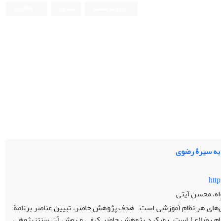
ورود به سامانه
ثبت نام
English
 به سیرۀ رضوی
htt
اه، محسن آیتی
خش‌های هر نظام آموزشی است. هدف پژوهش حاضر، تبیین عناصر برنامۀ
امام رضا(ع) است. رویکرد پژوهش حاضر کیفی و روش آن سنتزپژوهی