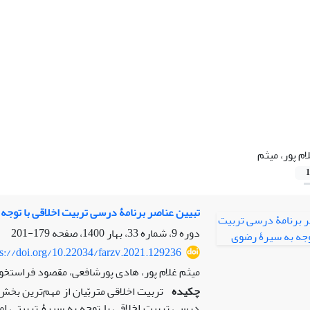
ام پور، میثم
1
تبیین عناصر برنامۀ درسی تربیت اخلاقی با توجه
دوره 9، شماره 33، بهار 1400، صفحه
179-201
ps://doi.org/10.22034/farzv.2021.129236
میثم غلام پور، هادی پورشافعی، مقصود فراستخو
چکیده
تربیت اخلاقی متربّیان از مهم‌ترین ب
درسی تربیت اخلاقی با توجه به سیرۀ تربیتی 