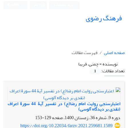
ورود به سامانه
ثبت نام
English
فرهنگ رضوی
صفحه اصلی
فهرست مقالات
نویسنده =
چمنی، فریبا
تعداد مقالات:
1
اعتبارسنجی روایت امام رضا(ع) در تفسیر آیۀ 44 سورۀ اعراف
(نقدی بر دیدگاه آلوسی)
دوره 9، شماره 36، زمستان 1400، صفحه
129-153
https://doi.org/10.22034/farzv.2021.259681.1589