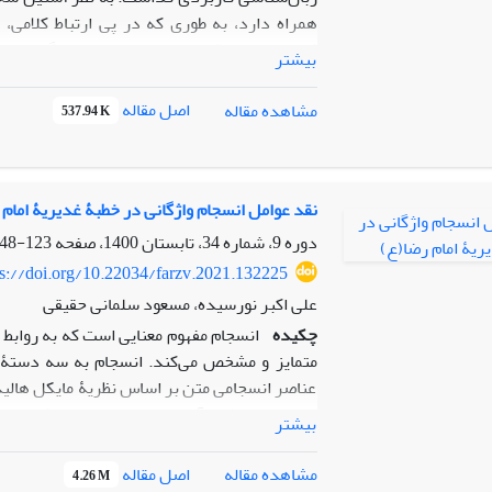
همراه دارد، به طوری که در پی ارتباط کلامی، ت
کاربست این نظریه در حوزه پدیده‌های گفتمانی نا
بیشتر
دینی می‌شود. این پژوهش با روش توصیفی تحلیل
گفتار، گفتمان خداشناسی امام رضا(ع) را بررسی کر
اصل مقاله
مشاهده مقاله
537.94 K
و سرل ذکر کرده سپس به تحلیل پاره‌گفتارهای
بیانگر این است که امام رضا(ع) در گفتمان خود 
گزاره‌ها و کاربست واژگان و عبارت‌ها به ش
کنش‌های گفتار ایفا می‌کند. از طرفی کنش گفتا
نقد عوامل انسجام واژگانی در خطبۀ غدیریۀ امام 
عاطفی دارد که این امر نشانگر این است که حضر
دوره 9، شماره 34، تابستان 1400، صفحه
123-148
در قالب تفسیر و تشریح بر آمده است. هرچند 
ps://doi.org/10.22034/farzv.2021.132225
همراه دارد.
علی اکبر نورسیده، مسعود سلمانی حقیقی
چکیده
انسجام مفهوم معنایی است که به روابط م
متمایز و مشخص می‌کند. انسجام به سه دستۀ 
عناصر انسجامی متن بر اساس نظریۀ مایکل هالیدی
اساس این نظریه آنچه متن را منسجم و یکپارچه و
بیشتر
است. در این گفتار بر اساس روش توصیفی تحلیلی
تضاد، انسجام دستوری و مراعات­النظیر) و تکرار (و
اصل مقاله
مشاهده مقاله
4.26 M