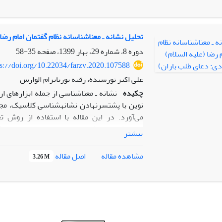
شد. نتیجه اینکه عوامل انسجام در متن خطبه ر
را منسجم کرده است صرفا رعایت اصل انسجام نی
که برخاسته از فهم عمیق صاحب کلام و درک ماورا
کالبد کلمات است؛ امری که چون به درستی صورت 
تحلیل نشانه ـ معناشناسانه نظام گفتمان امام رض
دوره 8، شماره 29، بهار 1399، صفحه
35-58
ps://doi.org/10.22034/farzv.2020.107588
علی اکبر نورسیده، رقیه پوربایرام الوارس
چکیده
نشانه ـ معناشناسی از جمله ابزارهای ا
نوین با پشت‎سرنهادن نشان
رضا(ع)، «دعای طلب باران»
بیشتر
و کُنِش‌های متعدد و ارزش‎مح
است. امام رضا (ع) به‎عنوان وارث
اصل مقاله
مشاهده مقاله
3.26 M
مانند برخی
طریق «دعای باران» را 
امامت فراخور زمان را نشان می‌دهد. برای شناسا