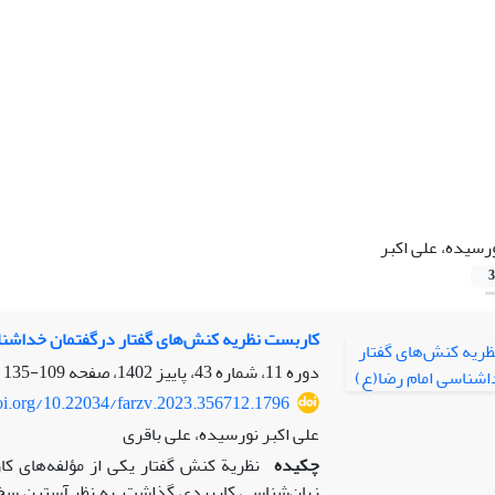
رسیده، علی اکبر
3
کاربست نظریه کنش‌های گفتار درگفتمان خداشنا
دوره 11، شماره 43، پاییز 1402، صفحه
109-135
doi.org/10.22034/farzv.2023.356712.1796
علی اکبر نورسیده، علی باقری
چکیده
نظریة کنش گفتار یکی از مؤلفه‌های کار
زبان‌شناسی کاربردی گذاشت. به نظر آستین سخ