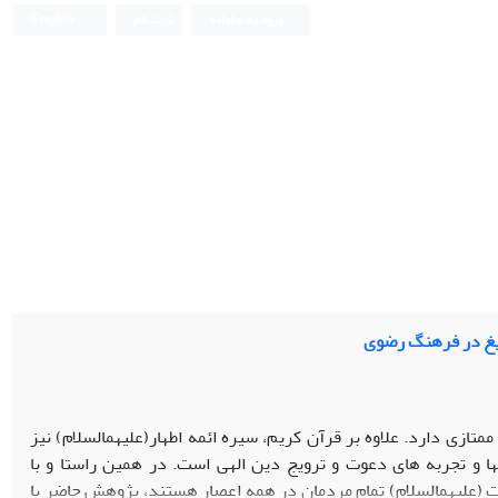
ورود به سامانه
ثبت نام
English
بلیغ در فرهنگ رضوی
در آیین اسلام تبلیغ جایگاه برجسته و ممتازی دارد. علاوه بر قرآن کریم، سیره ائمه اطهار(علیهم‎السلام) نیز
ش­ها و تجربه­ های دعوت و ترویج دین الهی است. در همین راستا و با
نظرداشت این واقعیت که مخاطب روایات اهل بیت (علیهم‎السلام) تمام مردمان در همه اعصار هستند، پژوهش حاضر با