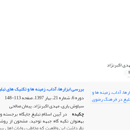
دی اکبرنژاد
1
بررسی ابزارها، آداب، زمینه ها و تکنیک های ت
دوره 6، شماره 21، بهار 1397، صفحه
113-148
سیاوش یاری، مهدی اکبرنژاد، پیمان صالحی
چکیده
به‎عنوان تکیه ­گاه جبهه توحید، مشحون از رو