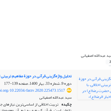
د عبدالله اصفهانی
2
تحلیل واژه‌گزینی قرآنی در حوزة مفاهیم تربیتی ا
دوره 9، شماره 33، بهار 1400، صفحه
139-177
doi.org/10.22034/farzv.2020.225473.1517
سید عبدالله اصفهانی
چکیده
تربیت اخلاقی از اساسی‌ترین نیازهای 
ناتوان است. قرآن کریم و به تبع آن معصومان(ع)