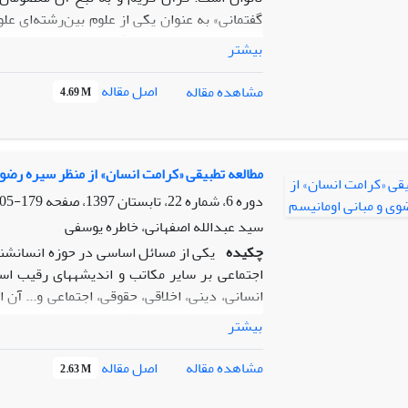
گفتمانی» به عنوان یکی از علوم بین‌رشته‌ای علو
اجتماعی» و «ساختارهای گفتمانی» و استخراج پ
بیشتر
توصیفی، تحلیلی و آماری نگارش یافته، چیستی ار
اصل مقاله
مشاهده مقاله
4.69 M
است که با عنایت به این‌که «عیون»، تألیفی م
مطالب تاریخی، اجتماعی،‌ اعتقادی و... است، ا
در قالب وفورِ نسبیِ کاربست تک‌واژه‌هایی همچو
تقّرب، معرفت، بصیرت، عدالت، اخلاق و... و «وا
مطالعه تطبیقی «کرامت انسان» از منظر سیره رضو
کاربست‌ها، به وضوح، معنادار و نشانۀ لایه‌های 
دوره 6، شماره 22، تابستان 1397، صفحه
179-205
دارای اولویت در باور این بزرگوار است.
سید عبدالله اصفهانی، خاطره یوسفی
چکیده
اجتماعی بر سایر م
بیشتر
پرداخته
اصل مقاله
مشاهده مقاله
2.63 M
سلب اختیاری کرامت ذاتی انسان از سوی خویش