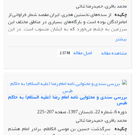
محمد باقری، حمیدرضا ثنائی
چکیده
از سده‌های نخستین هجری، ایران مقصد شمار فراوانی از
امامزادگان بوده است و بارگاه‌های بسیاری در مناطق مختلف این
سرزمین به چشم می‌خورد که به ایشان منسوب است. در این
میان، امامزادگانی وجود دارند که بیش از یک بارگاه‌ به آنان
بیشتر
منسوب است؛ از آن جمله، امامزاده حسین‌بن‌موسی‌بن‌جعفر، برادر
امام رضا (ع) است که به ادعای برخی منابع به دنبال ولایت‌عهدی
اصل مقاله
مشاهده مقاله
2.57 M
برادرش همراه با گروهی از سادات و دیگر برادرش، احمد، راهی
ایران شده بود. در میان جایگاه‌های متعدد منتسب به وی، دو
دیدگاه ناظر به دفن او در طبس و شیراز شهرت بیشتری دارد.
هدف این پژوهش واکاوی و بازنگری روایات مربوط به دفن این
امامزاده در شیراز است و در این راه، از شیوة توصیفی تحلیلی بهره
گرفته شده است. با توجه به آنکه گزارش‌های موجود به منابع
بررسی سندی و محتوایی نامه امام‏‏‏‏ رضا (علیه السلام) به حاکم
متأخّر، یعنی سده‌های 8 ـ14 قمری بازمی‌گردد و از سوی دیگر،
طبس
اشکالات متعددی که در آن‌ها مشاهده می‌شود، خطاست که
دوره 6، شماره 22، تابستان 1397، صفحه
207-225
حسین‌بن‌موسی در شمار همراهان احمدبن‌موسی دانسته و شهر
محمد باقری، حمیدرضا ثنائی
شیراز نیز به عنوان محل دفن او پنداشته شود.
چکیده
سرگذشت حسین ‏بن موسی‏ الکاظم، برادر امام هشتم