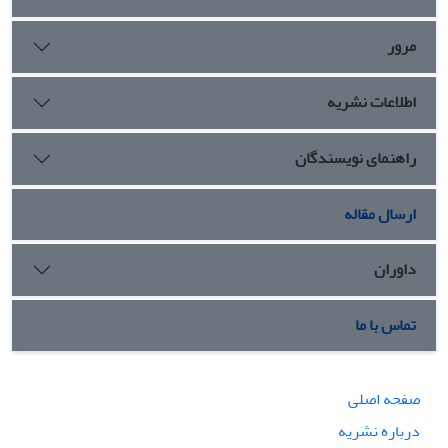
اساس الگوی «علم‎الهدی و شریفی» (1394) تهیه و برای پرسش‌نامه
التزام عملی به اعتقادات اسلامی از الگوی «نویدی» (1376) استفاده
مرور
‌شده است. تمامی فرضیه‎ها تأیید و پذیرش شده‌اند و این
نشان‌دهندۀ آن است که مهارت‌های ارتباطی مبتنی بر سیرۀ
اطلاعات نشریه
رضوی، با التزام عملی به اعتقادات اسلامی رابطۀ معنادار، مثبت و
سازنده دارد و هر چه فرد نسبت به اعتقادات اسلامی التزام
بیشتری داشته باشد، دارای مهارت‌های ارتباطی بیشتری ـ از نوع
راهنمای نویسندگان
همدلی و هم‌زبانی و... ـ با دیگران است.
ارسال مقاله
داوران
تماس با ما
صفحه اصلی
درباره نشریه