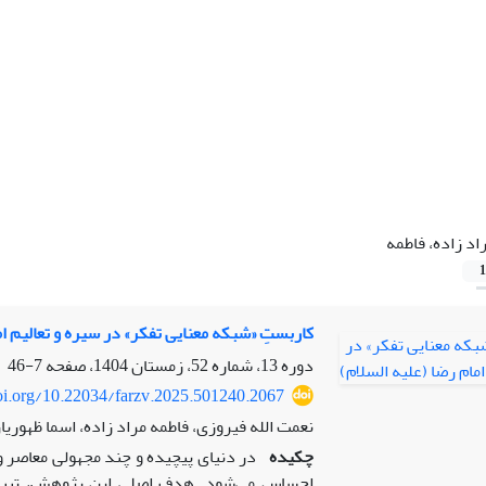
اد زاده، فاطمه
1
کاربستِ «شبکه معنایی تفکر» در سیره و تعالیم ام
دوره 13، شماره 52، زمستان 1404، صفحه
7-46
doi.org/10.22034/farzv.2025.501240.2067
نعمت الله فیروزی، فاطمه مراد زاده، اسما ظهوریا
چکیده
در دنیای پیچیده و چند مجهولی معاصر و
احساس می‌شود. هدف اصلی این پژوهش، تبیین