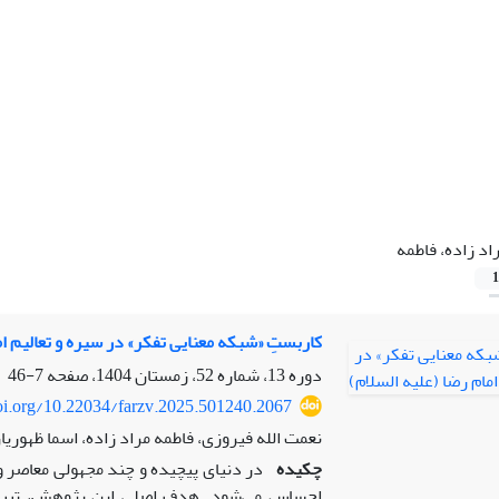
اد زاده، فاطمه
1
کاربستِ «شبکه معنایی تفکر» در سیره و تعالیم ام
دوره 13، شماره 52، زمستان 1404، صفحه
7-46
doi.org/10.22034/farzv.2025.501240.2067
نعمت الله فیروزی، فاطمه مراد زاده، اسما ظهوریا
چکیده
در دنیای پیچیده و چند مجهولی معاصر و
احساس می‌شود. هدف اصلی این پژوهش، تبیین