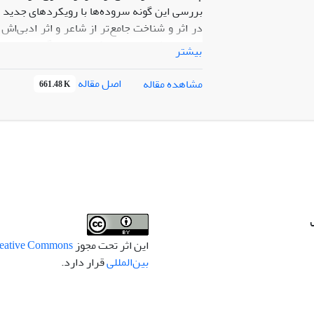
بررسی این گونه سروده‌ها با رویکردهای جدید نق
در اثر و شناخت جامع‌تر از شاعر و اثر ادبی‌
ادبیات تطبیقی و با رویکرد تحلیل گفتمان انتق
بیشتر
اصفهانی و شمع ولایت اثر مرحوم صاحبکار را که 
واکاوی کند. برخی نتایج به دست آمده حاکی ا
اصل مقاله
مشاهده مقاله
661.48 K
کنش ­پذیر اصلی مأمون است و در آن از طرح طبق
چکامۀ الحرم المنیع نسبت به شعر شمع ولایت باف
این اثر تحت مجوز
بین‌المللی
قرار دارد.