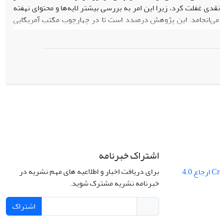
دی غفلت ‌کرد، زیرا این امر به بررسی بیشتر لایه‌ها و محتوای نهفته
اش می‌انجامد. این پژوهش درصدد است تا در چهارچوب مکتب آمریکایی
ادی طبق نظریۀ نورمن فرکلاف، چکامۀ الحرم المنیع اثر مرحوم غروی
با موضوع امام رضا (ع) و در نیمۀ دوم قرن چهاردهم سروده شده ‌است
ست که در شعر شمع ولایت در سطح توصیف، کنشگر اصلی، خود شاعر و
ه ­بندی دارای سلسله مراتب استفاده شده است. این در ­حالی است که
ت موقعیتی گسترده­ تر و ساخت تاریخی محکم­ تری دارد.
اشتراک خبرنامه
برای دریافت اخبار و اطلاعیه های مهم نشریه در
Creative Commons ارجاع 4.0
خبرنامه نشریه مشترک شوید.
اشتراک