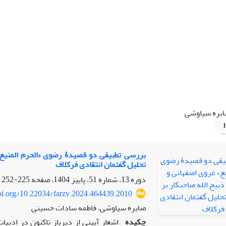
بره سیاوشی
1
بررسی تطبیقی دو قصیدۀ رضوی «الحرم المنیع»
تحلیل گفتمان انتقادی فرکلاف
دوره 13، شماره 51، پاییز 1404، صفحه
225-252
doi.org/10.22034/farzv.2024.464439.2010
صابره سیاوشی، فاطمه سادات حسینی
چکیده
اشعار آیینی از دیرباز تاکنون در ادبیات