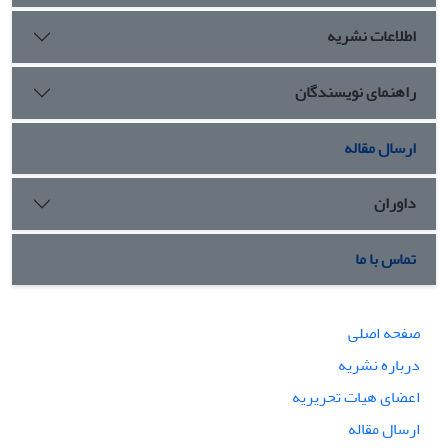
مطلقه‌اش نیز ثابت شد. در بخش دوم نیز به تبیین و اثبات یکتایی
اطلاعات نشریه
ذات الهی، با نفی وحدت عددی و با دلایلی چون «عدم اجماع بر
شرک»، «مخلوق بودن ضدیت و مقارنت» و «برهان بسیط‎الحقیقه» با
استفاده از کلام حضرت پرداختیم.
راهنمای نویسندگان
ارسال مقاله
داوران
تماس با ما
صفحه اصلی
درباره نشریه
اعضای هیات تحریریه
ارسال مقاله