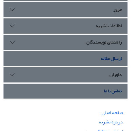
سحر و جادو، تهمت بدشگونی و پدید آمدن خشکسالی، بچه
دار
مرور
نشدن تا پس از 40 سالگی و ایجاد حصر و نبود آزادی عمل، از جمله
ابتلائات زندگانی شخصی امام رضا
(ع)
بود. در پایان به شیوه
های
اطلاعات نشریه
مواجهه حضرت با ابتلائات مذکور اشاره رفته است.
راهنمای نویسندگان
ارسال مقاله
داوران
تماس با ما
صفحه اصلی
درباره نشریه