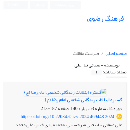
ورود به سامانه
ثبت نام
English
فرهنگ رضوی
صفحه اصلی
فهرست مقالات
نویسنده =
صفائی نیا، علی
تعداد مقالات:
1
گستره ابتلائات زندگانی شخصی امام رضا (ع)
دوره 14، شماره 53، بهار 1405، صفحه
187-213
https://doi.org/10.22034/farzv.2024.469448.2024
علی صفائی نیا، یحیی میرحسینی، محمدمهدی خیبر، علی محمد