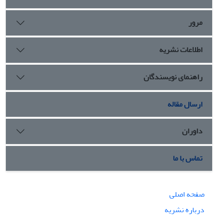
دارد. با توجه به نبود پیشینۀ معین در این زمینه، نوآوری این مقاله در آن است که
به صورت میان رشته
ای با دیدگاه کلامی و حکمی، به روش توصیفی تحلیلی،
مرور
ضمن بررسی و تحلیل محتوایی حدیث مذکور و تحلیل شئون مختلف امامت،
روشن می
سازد که شأن ولایت تنها شأنی است که به
عنوان حجت، به معنای
اطلاعات نشریه
واسطه در فیض الهی، استمرار داشته و در هر زمان تنها در یک فرد از اولیای
الهی تجلی می
کند و قابل تفویض به دو فرد در زمان واحد نیست.
راهنمای نویسندگان
ارسال مقاله
داوران
تماس با ما
صفحه اصلی
درباره نشریه