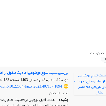
یدیان، زینب
1
بررسی نسبت تنوع موضوعی احادیث منقول از امام
دوره 12، شماره 48، زمستان 1403، صفحه
133-164
doi.org/10.22034/farzv.2023.407187.1894
زینب امیدیان
چکیده
تعداد قابل ­توجهی ازاحادیث امام ­­رض
زاویه ­های مختلف حائز اهمیت فراوان است. این مق