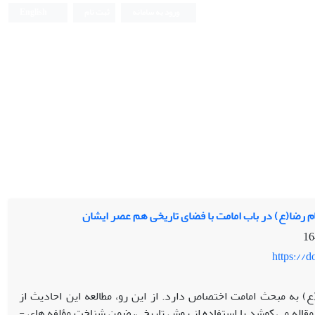
ورود به سامانه
ثبت نام
English
 رضا(ع) در باب امامت با فضای تاریخی هم عصر ایشان
https://
ا(ع) به ­مبحث امامت اختصاص دارد.
از این­ رو، مطالعه این احادیث از
اله می­ کوشد با استفاده از روش­ تاریخی، ضمن شناخت مؤلفه­ های ­