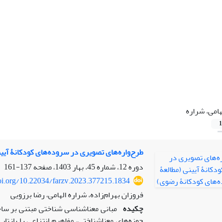
هامی، شراره
1
طرح‌واره‌های تصویری در سروده‌های کودکانۀ آیی
دوره 12، شماره 45، بهار 1403، صفحه
137-161
doi.org/10.22034/farzv.2023.377215.1834
فروزان بهرام‌زاده، شراره الهامی، رضا برزویی
چکیده
مبانی معناشناسی شناختی مبتنی بر سا
حوزه‌های معناشناختی، مفاهیم انتزاعی را بازت