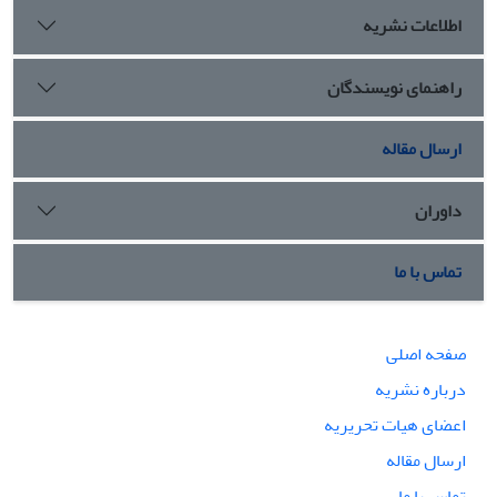
پیش‌دستانه وجود ندارد، چراکه صلح امری مقدس و جهاد اقدامی
اطلاعات نشریه
انسان‌دوستانه و در راستای گسترش صلح و امنیت در پرتو
حاکمیت الهی، نفی حاکمیت طاغوت و دفاع از مظلوم و مبارزه با بی­
عدالتی است.
راهنمای نویسندگان
ارسال مقاله
داوران
تماس با ما
صفحه اصلی
درباره نشریه
اعضای هیات تحریریه
ارسال مقاله
تماس با ما