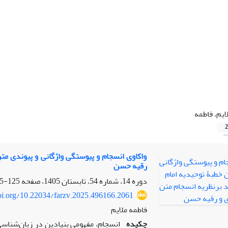
ایم، فاطمه
2
واکاوی انسجام و پیوستگی واژگانی و پیوندی متن
رقیه حسن
دوره 14، شماره 54، تابستان 1405، صفحه
125-155
doi.org/10.22034/farzv.2025.496166.2061
فاطمه ملایم
چکیده
انسجام، مفهومی بنیادین در زبان‌شناسی