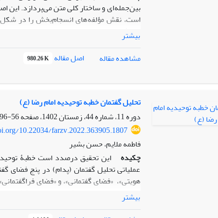
بین‌جمله‌ای و ساختار کلی متن می‌پردازد. این 
است، نقش مؤلفه‌های انسجام‌بخش را در شکل‌گی
خطبۀ توحیدیه امام رضا(ع)، متنی دینی با محتوای
بیشتر
هوشمندانه از عناصر انسجام‌بخش، ساختاری منسج
متن هالیدی و رقیه حسن، به بررسی دقیق و مو
اصل مقاله
مشاهده مقاله
980.26 K
پژوهش حاضر با روش توصیفی-تحلیلی ضمن تحلی
گفتمانی و نقش این عناصر را در ساختار خطبه 
یافته‌های پژوهش نشان می‌دهد در میان عناصر پی
داشته و در سطح واژگانی، امام(ع) از عناصر متعدد
تحلیل گفتمان خطبه توحیدیه امام رضا (ع)
هنرمندانه بهره برده‌اند. این عناصر واژگانی
دوره 11، شماره 44، زمستان 1402، صفحه
56-96
برجسته‌تر و تأثیرگذارتری در ایجاد انسجام متن
doi.org/10.22034/farzv.2022.363905.1807
از نظریۀ انسجام هالیدی و حسن می‌توان ضمن شن
فاطمه ملایم، حسن بشیر
در شکل‌گیری متن و انتقال شفاف و بدون ابهام م
چکیده
این تحقیق درصدد است خطبۀ توحیدیۀ 
عملیاتی تحلیل گفتمان (پدام) در پنج فضای گف
هویتی»، «فضای گفتمانی»، و «فضای فراگفتمانی»
در ارائه مفاهیم عمیق فلسفی توحید و کشف لایه‌
بیشتر
حاکم بر آن و فرایندهای مؤثر بر شکل‌گیری 
گزینش واژگان مأنوس و رایج، دقت در نظم و چی