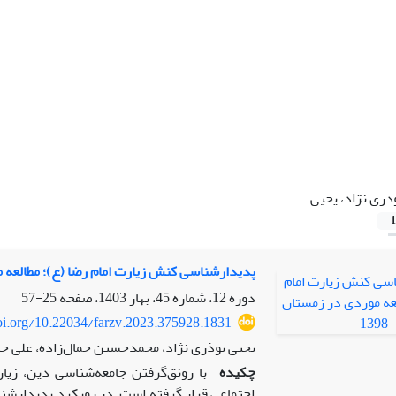
ذری نژاد، یحیی
1
پدیدارشناسی کنش زیارت امام رضا (ع)؛ مطالعه مور
دوره 12، شماره 45، بهار 1403، صفحه
25-57
doi.org/10.22034/farzv.2023.375928.1831
یحیی بوذری نژاد، محمدحسین جمال‌زاده، علی حا
چکیده
با رونق‌گرفتن جامعه‌شناسی دین، زی
اجتماعی قرار گرفته است. در رویکرد پدیدارشنا