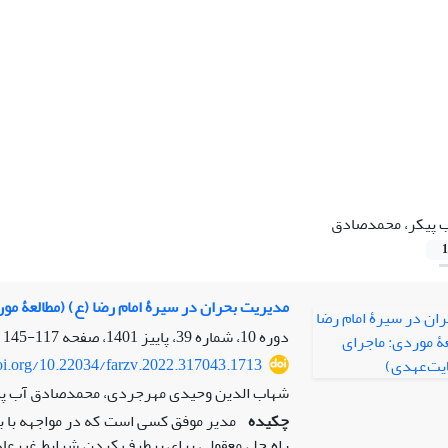
 پیکر، محمدصادق
1
مدیریت بحران در سیرۀ امام رضا (ع) (مطالعۀ مو
دوره 10، شماره 39، پاییز 1401، صفحه
117-145
doi.org/10.22034/farzv.2022.317043.1713
شهاب الدین وحیدی مهرجردی، محمدصادق آب پ
چکیده
مدیر موفق کسی است که در مواجهه با بح
راه حل معقولی برای برطرف کردن شرایط غیرعاد